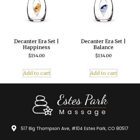
Decanter Era Set |
Decanter Era Set |
Happiness
Balance
$
154.00
$
134.00
Add to cart
Add to cart
517 Big Thompson Ave, #104 Estes Park, CO 80517