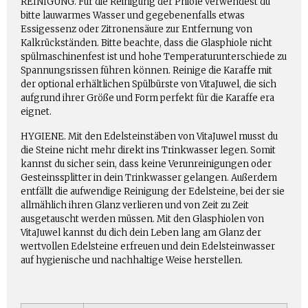
REINIGUNG. Für die Reinigung der Phiole verwendest du
bitte lauwarmes Wasser und gegebenenfalls etwas
Essigessenz oder Zitronensäure zur Entfernung von
Kalkrückständen. Bitte beachte, dass die Glasphiole nicht
spülmaschinenfest ist und hohe Temperaturunterschiede zu
Spannungsrissen führen können. Reinige die Karaffe mit
der optional erhältlichen Spülbürste von VitaJuwel, die sich
aufgrund ihrer Größe und Form perfekt für die Karaffe era
eignet.
HYGIENE. Mit den Edelsteinstäben von VitaJuwel musst du
die Steine nicht mehr direkt ins Trinkwasser legen. Somit
kannst du sicher sein, dass keine Verunreinigungen oder
Gesteinssplitter in dein Trinkwasser gelangen. Außerdem
entfällt die aufwendige Reinigung der Edelsteine, bei der sie
allmählich ihren Glanz verlieren und von Zeit zu Zeit
ausgetauscht werden müssen. Mit den Glasphiolen von
VitaJuwel kannst du dich dein Leben lang am Glanz der
wertvollen Edelsteine erfreuen und dein Edelsteinwasser
auf hygienische und nachhaltige Weise herstellen.