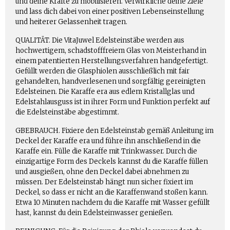
und deine Kräfte zu mobilisieren. Verwirkliche deine Ziele
und lass dich dabei von einer positiven Lebenseinstellung
und heiterer Gelassenheit tragen.
QUALITÄT. Die VitaJuwel Edelsteinstäbe werden aus
hochwertigem, schadstofffreiem Glas von Meisterhand in
einem patentierten Herstellungsverfahren handgefertigt.
Gefüllt werden die Glasphiolen ausschließlich mit fair
gehandelten, handverlesenen und sorgfältig gereinigten
Edelsteinen. Die Karaffe era aus edlem Kristallglas und
Edelstahlausguss ist in ihrer Form und Funktion perfekt auf
die Edelsteinstäbe abgestimmt.
GBEBRAUCH. Fixiere den Edelsteinstab gemäß Anleitung im
Deckel der Karaffe era und führe ihn anschließend in die
Karaffe ein. Fülle die Karaffe mit Trinkwasser. Durch die
einzigartige Form des Deckels kannst du die Karaffe füllen
und ausgießen, ohne den Deckel dabei abnehmen zu
müssen. Der Edelsteinstab hängt nun sicher fixiert im
Deckel, so dass er nicht an die Karaffenwand stoßen kann.
Etwa 10 Minuten nachdem du die Karaffe mit Wasser gefüllt
hast, kannst du dein Edelsteinwasser genießen.